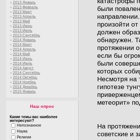
катастрофы п
2013 Январь
были повален
2013 Февраль
2013 Март
направлении.
2013 Апрель
2013 Май
произойти от
2013 Июнь
должен образ
2013 Июль
2013 Сентябрь
обнаружен. Т
2014 Январь
2014 Март
протяжении о
2014 Апрель
если бы огро
2014 Май
2014 Июнь
были соверше
2014 Июль
2014 Август
которых соби
2014 Сентябрь
Несмотря на 
2014 Октябрь
2014 Ноябрь
гипотезе тун
2014 Декабрь
2015 Январь
приверженцем
метеорит» по
Наш опрос
Какие темы вас наиболее
интересуют?
На протяжени
Непознанное
Наука
советские и 
Религия