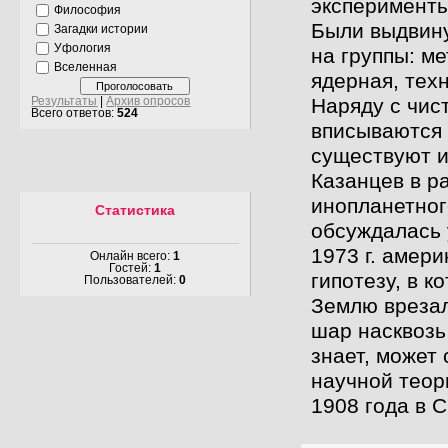
эксперименты
Философия
Были выдвину
Загадки истории
Уфология
на группы: м
Вселенная
ядерная, техн
Наряду с чис
Результаты
|
Архив опросов
Всего ответов:
524
вписываются 
существуют и
Казанцев в р
инопланетног
Статистика
обсуждалась 
1973 г. амер
Онлайн всего:
1
Гостей:
1
гипотезу, в к
Пользователей:
0
Землю врезал
шар насквозь
знает, может
научной теор
1908 года в 