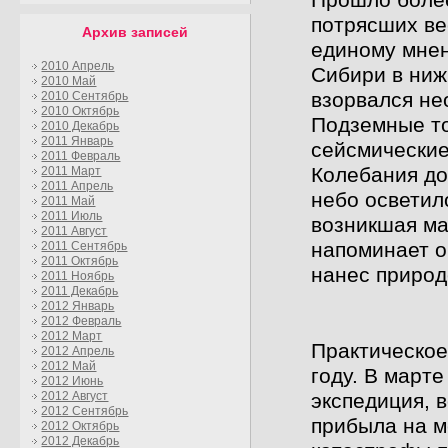
Прошло более
потрясших ве
Архив записей
единому мнен
2010 Апрель
Сибири в ниж
2010 Май
взорвался не
2010 Сентябрь
2010 Октябрь
Подземные то
2010 Декабрь
2011 Январь
сейсмические
2011 Февраль
Колебания до
2011 Март
2011 Апрель
небо осветил
2011 Май
2011 Июль
возникшая ма
2011 Август
напоминает о
2011 Сентябрь
2011 Октябрь
нанес природ
2011 Ноябрь
2011 Декабрь
2012 Январь
2012 Февраль
2012 Март
Практическое
2012 Апрель
2012 Май
году. В март
2012 Июнь
экспедиция, 
2012 Август
2012 Сентябрь
прибыла на м
2012 Октябрь
2012 Декабрь