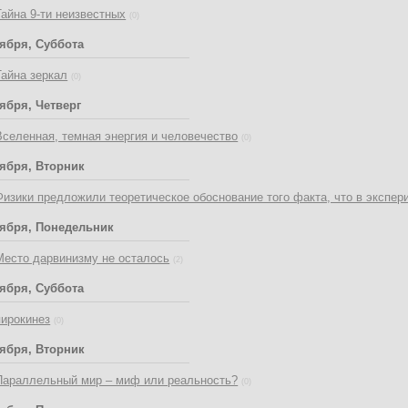
Тайна 9-ти неизвестных
(0)
тября, Суббота
Тайна зеркал
(0)
ября, Четверг
Вселенная, темная энергия и человечество
(0)
тября, Вторник
Физики предложили теоретическое обоснование того факта, что в эксп
тября, Понедельник
Место дарвинизму не осталось
(2)
тября, Суббота
пирокинез
(0)
тября, Вторник
Параллельный мир – миф или реальность?
(0)