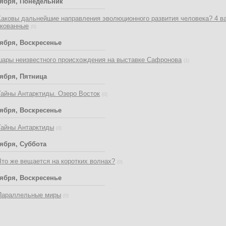
тября, Понедельник
Каковы дальнейшие направления эволюционного развития человека? 4 ва
икованные
(0)
тября, Воскресенье
шары неизвестного происхождения на выставке Сафронова
(1)
тября, Пятница
Тайны Антарктиды. Озеро Восток
(0)
тября, Воскресенье
Тайны Антарктиды
(0)
тября, Суббота
Что же вещается на коротких волнах?
(0)
тября, Воскресенье
Параллельные миры
(0)