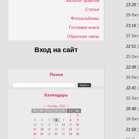
Каталог файлов
23:29
Статьи
29 Ок
Фотоальбомы
23:19
Гостевая книга
27 Окт
Обратная связь
22:51
Вход на сайт
25 Ок
22:08
Поиск
24 Ок
22:41
Календарь
22 Ок
«
Октябрь 2011
»
20:49
Пн
Вт
Ср
Чт
Пт
Сб
Вс
1
2
18 Ок
3
4
5
6
7
8
9
10
11
12
13
14
15
16
21:58
17
18
19
20
21
22
23
24
25
26
27
28
29
30
31